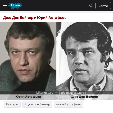
Войти
Новые
Джо Дон Бейкер и Юрий Астафьев
Лучшие
Голосование
Кандидаты
Случайное сходство 👍
Создать сходство
Для публикации необходима авторизация
Поиск
#актеры
#джо дон бейкер
#юрий астафьев