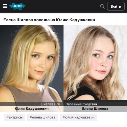
Войти
Новые
Елена Шилова похожа на Юлию Кадушкевич
Лучшие
Голосование
Кандидаты
Случайное сходство 👍
Создать сходство
Для публикации необходима авторизация
Поиск
#актрисы
#елена шилова
#юлия кадушкевич