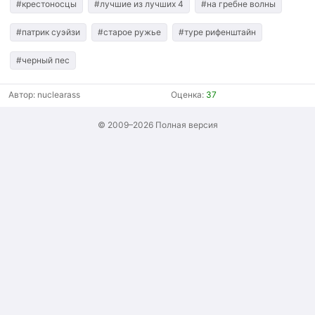
#крестоносцы
#лучшие из лучших 4
#на гребне волны
#патрик суэйзи
#старое ружье
#туре рифенштайн
#черный пес
Автор:
nuclearass
Оценка:
37
© 2009–2026
Полная версия