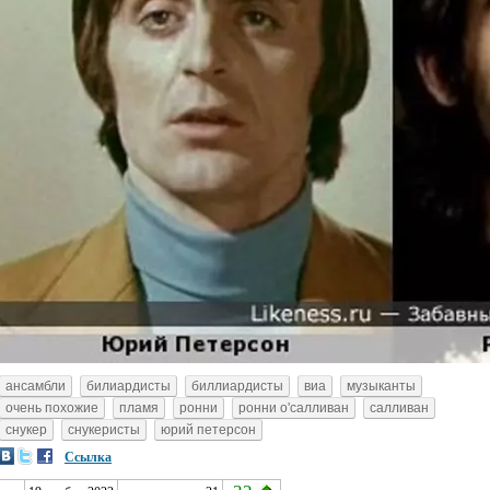
ансамбли
билиардисты
биллиардисты
виа
музыканты
очень похожие
пламя
ронни
ронни о'салливан
салливан
снукер
снукеристы
юрий петерсон
Ссылка