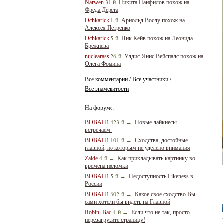
31-й
Narwen
Никита Панфилов похож на
Фреда Дёрста
1-й
Ochkarick
Арнольд Вослу похож на
Алексея Петренко
5-й
Ochkarick
Ник Кейв похож на Леонида
Брежнева
26-й
nuclearass
Улдис-Янис Вейспалс похож на
Олега Фомина
Все комментарии
Все участники
/
/
Все знаменитости
На форуме:
423-й
BOBAH1
→
Новые лайкнесы -
встречаем!
101-й
BOBAH1
→
Сходства, достойные
главной, но которым не уделено внимания
4-й
Zaide
→
Как прикладывать картинку во
времена поломки
5-й
BOBAH1
→
Недоступность Likeness в
России
602-й
BOBAH1
→
Какое свое сходство Вы
сами хотели бы видеть на Главной
4-й
Robin_Bad
→
Если что не так, просто
перезагрузите страницу!