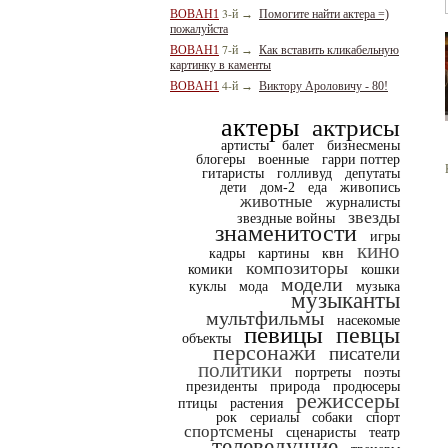
3-й
BOBAH1
→
Помогите найти актера =)
пожалуйста
7-й
BOBAH1
→
Как вставить кликабельную
картинку в каменты
4-й
BOBAH1
→
Виктору Ароловичу - 80!
актеры
актрисы
артисты
балет
бизнесмены
блогеры
военные
гарри поттер
гитаристы
голливуд
депутаты
дети
дом-2
еда
живопись
животные
журналисты
звезды
звездные войны
знаменитости
игры
кино
кадры
картины
квн
композиторы
комики
кошки
модели
куклы
мода
музыка
музыканты
мультфильмы
насекомые
певицы
певцы
объекты
персонажи
писатели
политики
портреты
поэты
президенты
природа
продюсеры
режиссеры
птицы
растения
рок
сериалы
собаки
спорт
спортсмены
сценаристы
театр
телеведущие