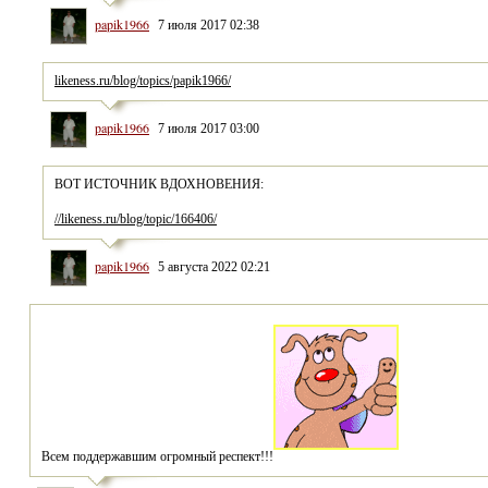
papik1966
7 июля 2017 02:38
likeness.ru/blog/topics/papik1966/
papik1966
7 июля 2017 03:00
//likeness.ru/blog/topic/166406/
papik1966
5 августа 2022 02:21
Всем поддержавшим огромный респект!!!