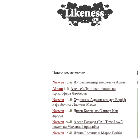
Новые комментарии:
12-й
Narwen
Интсаграмщица похожа на Адель
1-й
AIrson
Алексей Лушников похож на
Кристофера Ламберта
13-й
Narwen
Художник Адриан ван дер Верфф
и футболист Лионель Месси
13-й
Narwen
Дитер Болен, но Оливер Кан
здоров
24-й
Narwen
Алекс Гаскарт ("All Time Low")
похож на Михаила Горшенёва
15-й
Narwen
Ирина Блохина и Марго Робби