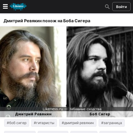
Войти
Новые
Дмитрий Ревякин похож на Боба Сигера
Лучшие
Голосование
Кандидаты
Случайное сходство 👍
Создать сходство
Для публикации необходима авторизация
Поиск
#боб сигер
#гитаристы
#дмитрий ревякин
#заграница