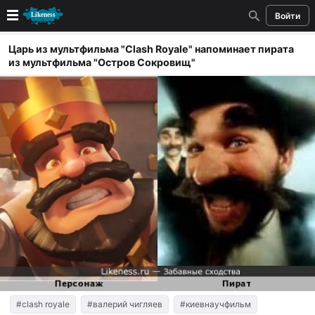
Войти
Новые
Царь из мультфильма "Clash Royale" напоминает пирата
из мультфильма "Остров Сокровищ"
Лучшие
Голосование
Кандидаты
Случайное сходство 👍
Создать сходство
Для публикации необходима авторизация
Поиск
#clash royale
#валерий чигляев
#киевнаучфильм