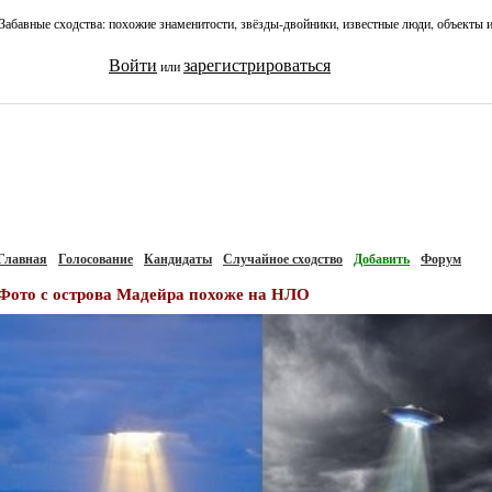
Забавные сходства: похожие знаменитости, звёзды-двойники, известные люди, объекты 
Войти
зарегистрироваться
или
Главная
Голосование
Кандидаты
Случайное сходство
Добавить
Форум
Фото с острова Мадейра похоже на НЛО