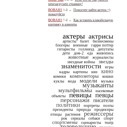
перезагрузите страницу!
3-й
BOBAH1
→
Помогите найти актера =)
пожалуйста
7-й
BOBAH1
→
Как вставить кликабельную
картинку в каменты
актеры
актрисы
артисты
балет
бизнесмены
блогеры
военные
гарри поттер
гитаристы
голливуд
депутаты
дети
дом-2
еда
живопись
животные
журналисты
звезды
звездные войны
знаменитости
игры
кино
кадры
картины
квн
композиторы
комики
кошки
модели
куклы
мода
музыка
музыканты
мультфильмы
насекомые
певицы
певцы
объекты
персонажи
писатели
политики
портреты
поэты
президенты
природа
продюсеры
режиссеры
птицы
растения
рок
сериалы
собаки
спорт
спортсмены
сценаристы
театр
телеведущие