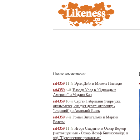
Новые комментарии:
11-й
raf4359
Эрик Дэйн и Микеле Плачидо
8-й
raf4359
Тьюзди Уэлд в "Однажды в
Америке" и Мэдлин Кан
10-й
raf4359
Сергей Габриэлян (тепрь уже,
оказывается, следует делать оговорку -
"старший") и Анатолий Голик
9-й
raf4359
Роман Вильгельми и Мартин
Болсам
11-й
raf4359
Игорь Старыгин и Оскар Вернер
(настоящее имя - Оскар Йозеф Бшлиссмайер) в
х/ф "Путешествие проклятых"