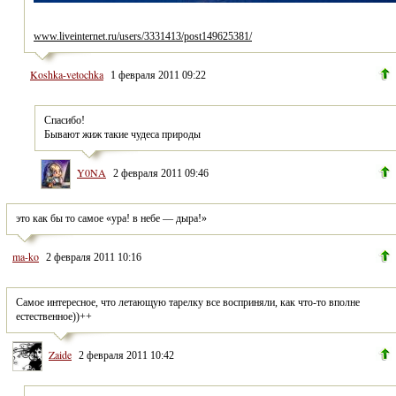
www.liveinternet.ru/users/3331413/post149625381/
Koshka-vetochka
1 февраля 2011 09:22
Спасибо!
Бывают жиж такие чудеса природы
Y0NA
2 февраля 2011 09:46
это как бы то самое «ура! в небе — дыра!»
ma-ko
2 февраля 2011 10:16
Самое интересное, что летающую тарелку все восприняли, как что-то вполне 
естественное))++
Zaide
2 февраля 2011 10:42