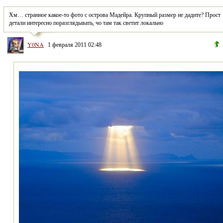
Хм… странное какое-то фото с острова Мадейра. Крупный размер не дадите? Прост 
детали интересно поразглядывать, чо там так светит локально
Y0NA
1 февраля 2011 02:48