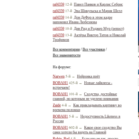
12-й
raf4359
Павел Панков и Карлис Себрис
17-й
raf4359
Эва Шикульска и Мария Шелл
14-й
raf4359
Дон ДеФор в этом кадре
напомнил Ивана Любезнова
10-й
raf4359
Дин Рид и Роджер Мур (репост)
13-й
raf4359
Актёры Виктор Титов и Николай
Трофимов
Все комментарии
Все участники
/
/
Все знаменитости
На форуме:
5-й
Narwen
→
Нейронка поёт
425-й
BOBAH1
→
Новые лайкнесы -
встречаем!
101-й
BOBAH1
→
Сходства, достойные
главной, но которым не уделено внимания
4-й
Zaide
→
Как прикладывать картинку во
времена поломки
5-й
BOBAH1
→
Недоступность Likeness в
России
602-й
BOBAH1
→
Какое свое сходство Вы
сами хотели бы видеть на Главной
4-й
Robin_Bad
→
Если что не так, просто