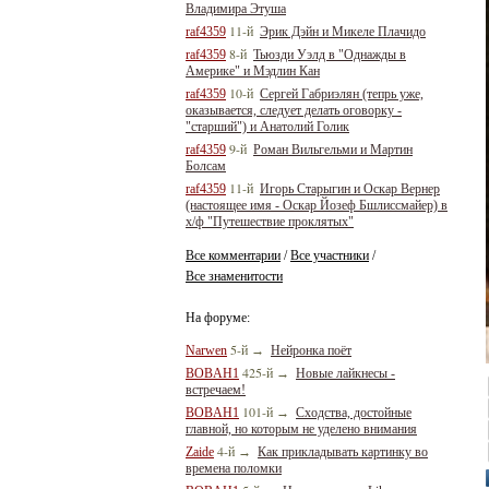
Владимира Этуша
11-й
raf4359
Эрик Дэйн и Микеле Плачидо
8-й
raf4359
Тьюзди Уэлд в "Однажды в
Америке" и Мэдлин Кан
10-й
raf4359
Сергей Габриэлян (тепрь уже,
оказывается, следует делать оговорку -
"старший") и Анатолий Голик
9-й
raf4359
Роман Вильгельми и Мартин
Болсам
11-й
raf4359
Игорь Старыгин и Оскар Вернер
(настоящее имя - Оскар Йозеф Бшлиссмайер) в
х/ф "Путешествие проклятых"
Все комментарии
Все участники
/
/
Все знаменитости
На форуме:
5-й
Narwen
→
Нейронка поёт
425-й
BOBAH1
→
Новые лайкнесы -
встречаем!
101-й
BOBAH1
→
Сходства, достойные
главной, но которым не уделено внимания
4-й
Zaide
→
Как прикладывать картинку во
времена поломки