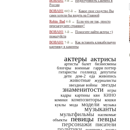
5-й
BOBAH1
→
Недоступность Likeness в
России
602-й
BOBAH1
→
Какое свое сходство Вы
сами хотели бы видеть на Главной
4-й
Robin_Bad
→
Если что не так, просто
перезагрузите страницу!
3-й
BOBAH1
→
Помогите найти актера =)
пожалуйста
7-й
BOBAH1
→
Как вставить кликабельную
картинку в каменты
актеры
актрисы
артисты
балет
бизнесмены
блогеры
военные
гарри поттер
гитаристы
голливуд
депутаты
дети
дом-2
еда
живопись
животные
журналисты
звезды
звездные войны
знаменитости
игры
кино
кадры
картины
квн
композиторы
комики
кошки
модели
куклы
мода
музыка
музыканты
мультфильмы
насекомые
певицы
певцы
объекты
персонажи
писатели
политики
портреты
поэты