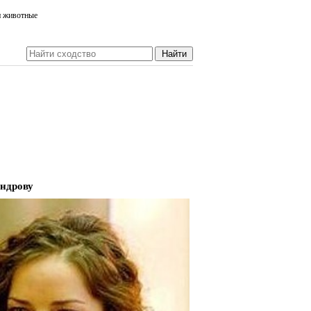
и животные
ндрову