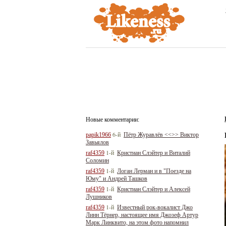
Новые комментарии:
6-й
papik1966
Пётр Журавлёв <<>> Виктор
Завьялов
1-й
raf4359
Кристиан Слэйтер и Виталий
Соломин
1-й
raf4359
Логан Лерман и в "Поезде на
Юму" и Андрей Ташков
1-й
raf4359
Кристиан Слэйтер и Алексей
Лушников
1-й
raf4359
Известный рок-вокалист Джо
Линн Тёрнер, настоящее имя Джозеф Артур
Марк Линквито, на этом фото напомнил