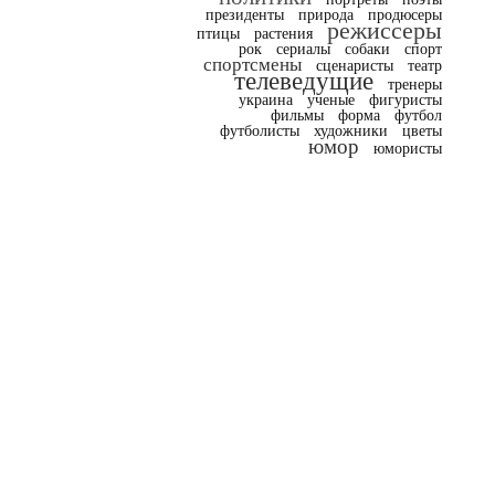
президенты
природа
продюсеры
режиссеры
птицы
растения
рок
сериалы
собаки
спорт
спортсмены
сценаристы
театр
телеведущие
тренеры
украина
ученые
фигуристы
фильмы
форма
футбол
футболисты
художники
цветы
юмор
юмористы