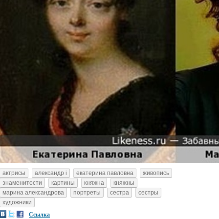
актрисы
александр i
екатерина павловна
живопись
знаменитости
картины
княжна
княжны
марина александрова
портреты
сестра
сестры
художники
Ссылка