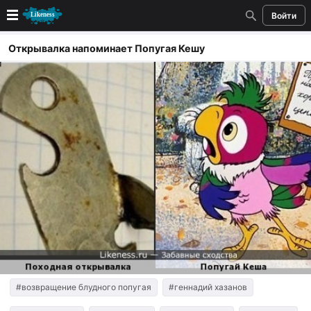
Войти
Новые
Открывалка напоминает Попугая Кешу
Лучшие
Голосование
Кандидаты
Случайное сходство 👍
Создать сходство
Для публикации необходима авторизация
Поиск
#возвращение блудного попугая
#геннадий хазанов