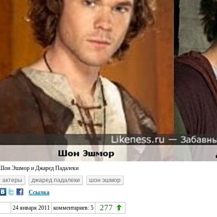
Шон Эшмор и Джаред Падалеки
актеры
джаред падалеки
шон эшмор
Ссылка
277
24 января 2011
комментариев:
5