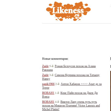
Новые комментарии:
5-й
Zaide
Роман Белоусов похож на Алана
Рикмана
3-й
Zaide
Симона Куприна похожа на Татьяну
Навку
2-й
papik1966
Антон Хабаров <<>> Арат де ла
Торре
1-й
BOBAH1
Крис Пайн похож на Джея Ди
Вэнса
4-й
BOBAH1
Виктор Лану очень чуть-чуть
похож на Мишеля Платини! Victor Lanoux and
Michel Platini!