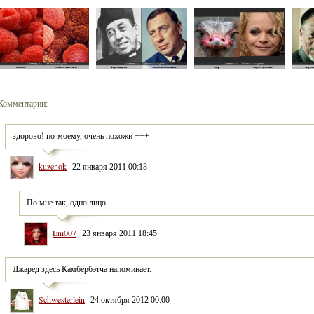
Комментарии:
здорово! по-моему, очень похожи +++
kuzenok
22 января 2011 00:18
По мне так, одно лицо.
Eni007
23 января 2011 18:45
Джаред здесь Камбербэтча напоминает.
Schwesterlein
24 октября 2012 00:00