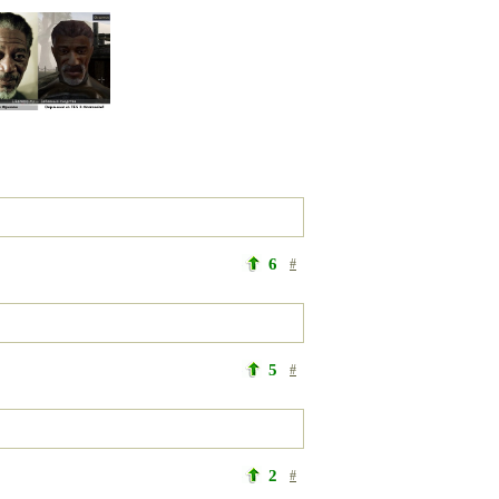
6
#
5
#
2
#