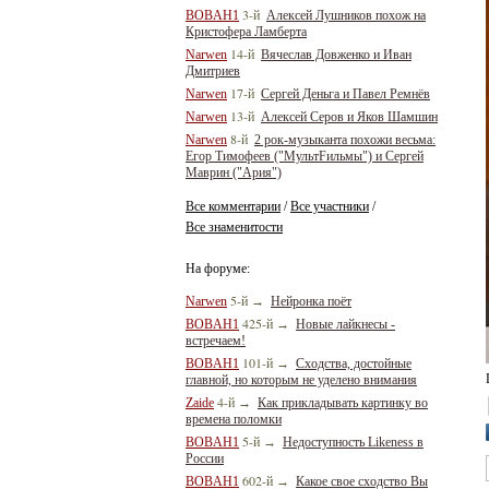
3-й
BOBAH1
Алексей Лушников похож на
Кристофера Ламберта
14-й
Narwen
Вячеслав Довженко и Иван
Дмитриев
17-й
Narwen
Сергей Деньга и Павел Ремнёв
13-й
Narwen
Алексей Серов и Яков Шамшин
8-й
Narwen
2 рок-музыканта похожи весьма:
Егор Тимофеев ("МультFильмы") и Сергей
Маврин ("Ария")
Все комментарии
Все участники
/
/
Все знаменитости
На форуме:
5-й
Narwen
→
Нейронка поёт
425-й
BOBAH1
→
Новые лайкнесы -
встречаем!
101-й
BOBAH1
→
Сходства, достойные
главной, но которым не уделено внимания
4-й
Zaide
→
Как прикладывать картинку во
времена поломки
5-й
BOBAH1
→
Недоступность Likeness в
России
602-й
BOBAH1
→
Какое свое сходство Вы