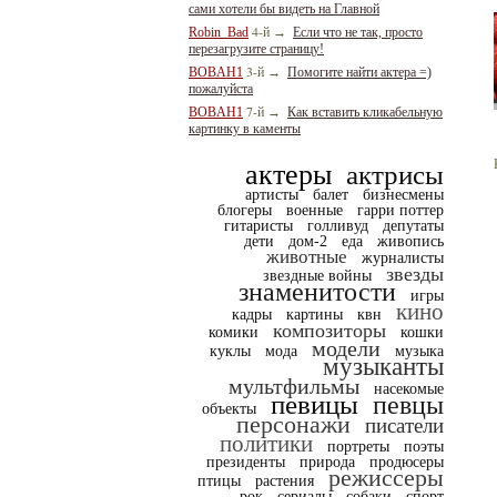
сами хотели бы видеть на Главной
4-й
Robin_Bad
→
Если что не так, просто
перезагрузите страницу!
3-й
BOBAH1
→
Помогите найти актера =)
пожалуйста
7-й
BOBAH1
→
Как вставить кликабельную
картинку в каменты
актеры
актрисы
артисты
балет
бизнесмены
блогеры
военные
гарри поттер
гитаристы
голливуд
депутаты
дети
дом-2
еда
живопись
животные
журналисты
звезды
звездные войны
знаменитости
игры
кино
кадры
картины
квн
композиторы
комики
кошки
модели
куклы
мода
музыка
музыканты
мультфильмы
насекомые
певицы
певцы
объекты
персонажи
писатели
политики
портреты
поэты
президенты
природа
продюсеры
режиссеры
птицы
растения
рок
сериалы
собаки
спорт