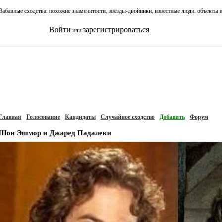
Забавные сходства: похожие знаменитости, звёзды-двойники, известные люди, объекты 
Войти
зарегистрироваться
или
Главная
Голосование
Кандидаты
Случайное сходство
Добавить
Форум
Шон Эшмор и Джаред Падалеки