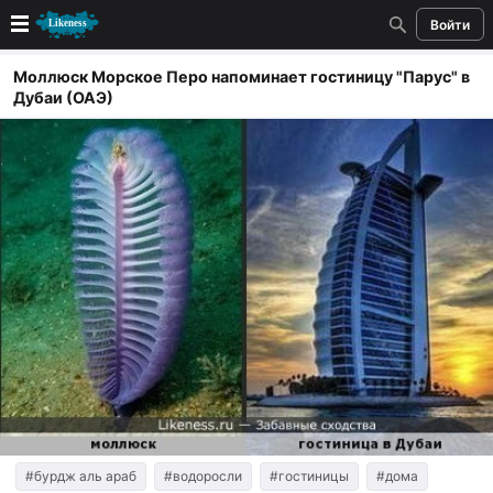
Войти
Новые
Моллюск Морское Перо напоминает гостиницу "Парус" в
Дубаи (ОАЭ)
Лучшие
Голосование
Кандидаты
Случайное сходство 👍
Создать сходство
Для публикации необходима авторизация
Поиск
#бурдж аль араб
#водоросли
#гостиницы
#дома