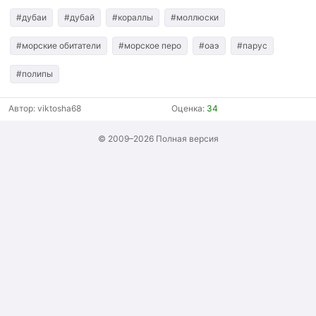
#дубаи
#дубай
#кораллы
#моллюски
#морские обитатели
#морское перо
#оаэ
#парус
#полипы
Автор:
viktosha68
Оценка:
34
© 2009–2026
Полная версия