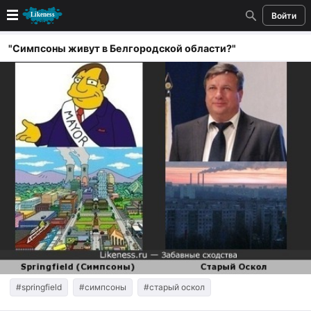
Войти
Новые
"Симпсоны живут в Белгородской области?"
Лучшие
Голосование
Кандидаты
Случайное сходство 👍
Создать сходство
Для публикации необходима авторизация
Поиск
#springfield
#симпсоны
#старый оскол