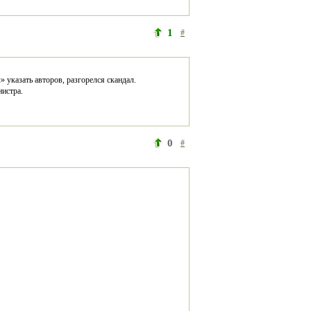
1
#
 указать авторов, разгорелся скандал. 
нистра. 
0
#