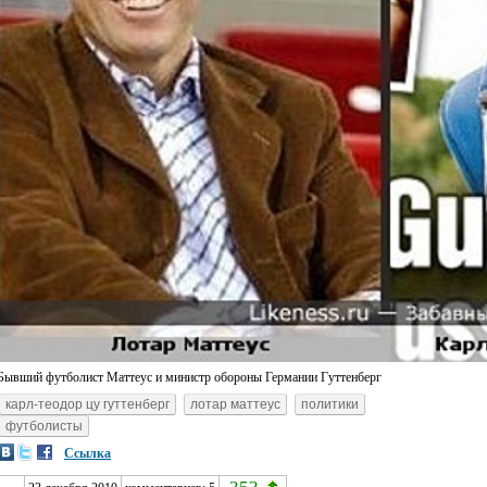
Бывший футболист Маттеус и министр обороны Германии Гуттенберг
карл-теодор цу гуттенберг
лотар маттеус
политики
футболисты
Ссылка