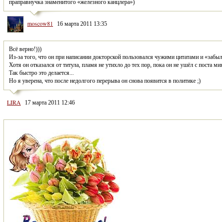
праправнучка знаменитого «железного канцлера»)
moscow81
16 марта 2011 13:35
Всё верно!)))
Из-за того, что он при написании докторской пользовался чужими цитатами и «забыл»
Хотя он отказался от титула, пламя не утихло до тех пор, пока он не ушёл с поста ми
Так быстро это делается...
Но я уверена, что после недолгого перерыва он снова появится в политике ;)
LIRA
17 марта 2011 12:46