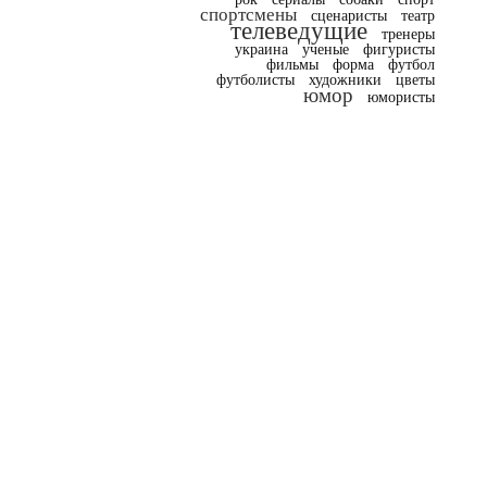
спортсмены
сценаристы
театр
телеведущие
тренеры
украина
ученые
фигуристы
фильмы
форма
футбол
футболисты
художники
цветы
юмор
юмористы