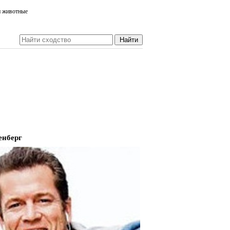
и животные
енберг