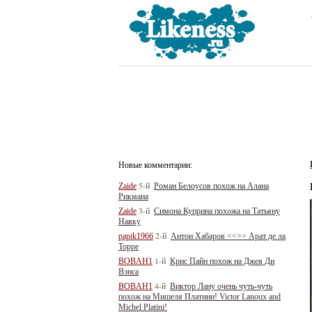
Новые комментарии:
5-й
Zaide
Роман Белоусов похож на Алана
Рикмана
3-й
Zaide
Симона Куприна похожа на Татьяну
Навку
2-й
papik1966
Антон Хабаров <<>> Арат де ла
Торре
1-й
BOBAH1
Крис Пайн похож на Джея Ди
Вэнса
4-й
BOBAH1
Виктор Лану очень чуть-чуть
похож на Мишеля Платини! Victor Lanoux and
Michel Platini!