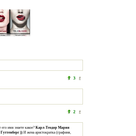
3
#
2
#
его имя знаете какое? 
Карл-Теодор Мария 
Гуттенберг ))
 И жена аристократка (графиня, 