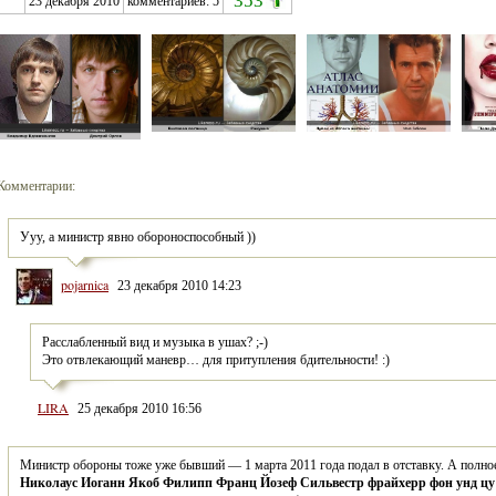
353
23 декабря 2010
комментариев:
5
Комментарии:
Ууу, а министр явно обороноспособный ))
pojarnica
23 декабря 2010 14:23
Расслабленный вид и музыка в ушах? ;-)
Это отвлекающий маневр… для притупления бдительности! :)
LIRA
25 декабря 2010 16:56
Министр обороны тоже уже бывший — 1 марта 2011 года подал в отставку. А полное 
Николаус Иоганн Якоб Филипп Франц Йозеф Сильвестр фрайхерр фон унд цу 