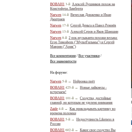
3-й
BOBAH1
Алексей Лушников похож на
Кристофера Ламберта
14-й
Narwen
Вячеслав Довженко и Иван
Дмитриев
17-й
Narwen
Сергей Деньга и Павел Ремнёв
13-й
Narwen
Алексей Серов и Яков Шамшин
8-й
Narwen
2 рок-музыканта похожи весьма:
Егор Тимофеев ("МультFильмы") и Сергей
Маврин ("Ария")
Все комментарии
Все участники
/
/
Все знаменитости
На форуме:
5-й
Narwen
→
Нейронка поёт
425-й
BOBAH1
→
Новые лайкнесы -
встречаем!
101-й
BOBAH1
→
Сходства, достойные
главной, но которым не уделено внимания
4-й
Zaide
→
Как прикладывать картинку во
времена поломки
5-й
BOBAH1
→
Недоступность Likeness в
России
602-й
BOBAH1
→
Какое свое сходство Вы