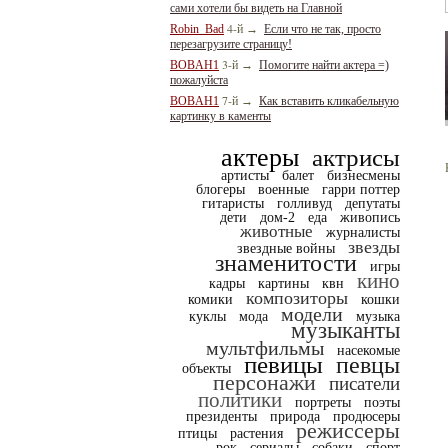
сами хотели бы видеть на Главной
4-й
Robin_Bad
→
Если что не так, просто
перезагрузите страницу!
3-й
BOBAH1
→
Помогите найти актера =)
пожалуйста
7-й
BOBAH1
→
Как вставить кликабельную
картинку в каменты
актеры
актрисы
артисты
балет
бизнесмены
блогеры
военные
гарри поттер
гитаристы
голливуд
депутаты
дети
дом-2
еда
живопись
животные
журналисты
звезды
звездные войны
знаменитости
игры
кино
кадры
картины
квн
композиторы
комики
кошки
модели
куклы
мода
музыка
музыканты
мультфильмы
насекомые
певицы
певцы
объекты
персонажи
писатели
политики
портреты
поэты
президенты
природа
продюсеры
режиссеры
птицы
растения
рок
сериалы
собаки
спорт