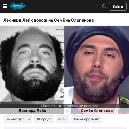
Войти
Новые
Леонард Лейк похож на Семёна Слепакова
Лучшие
Голосование
Кандидаты
Случайное сходство 👍
Создать сходство
Для публикации необходима авторизация
Поиск
#comedy club
#борода
#квн
#леонард лейк