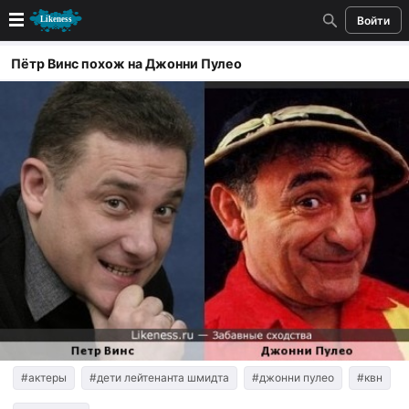
Войти
Новые
Пётр Винс похож на Джонни Пулео
Лучшие
Голосование
Кандидаты
Случайное сходство 👍
Создать сходство
Для публикации необходима авторизация
Поиск
#актеры
#дети лейтенанта шмидта
#джонни пулео
#квн