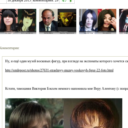
47
18 декабря 2015
комментариев:
29
Комментарии:
http://smilepost.ru/photos/27631-strashnyy-muzey-voskovyh-figur-22-foto.html