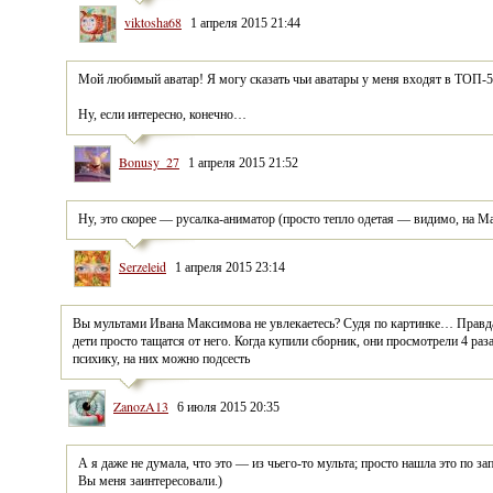
viktosha68
1 апреля 2015 21:44
Ну, если интересно, конечно…
Bonusy_27
1 апреля 2015 21:52
Ну, это скорее — русалка-аниматор (просто тепло одетая — видимо, на М
Serzeleid
1 апреля 2015 23:14
Вы мультами Ивана Максимова не увлекаетесь? Судя по картинке… Правда т
дети просто тащатся от него. Когда купили сборник, они просмотрели 4 раза
психику, на них можно подсесть
ZanozA13
6 июля 2015 20:35
А я даже не думала, что это — из чьего-то мульта; просто нашла это по за
Вы меня заинтересовали.)