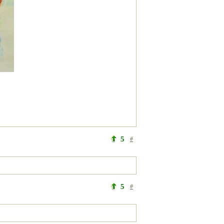
5
#
5
#