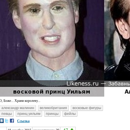
О, Боже... Храни королеву...
александр малинин
великобритания
восковые фигуры
певцы
принц уильям
принцы
фейлы
Ссылка