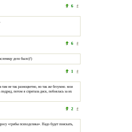
6
#
6
#
асленицу дело было)!)
1
#
ам не так разноцветно, но так же безумно. мои 
 подряд, потом я спрятала диск, побоялась за их 
2
#
просу «грибы психоделика». Надо будет поискать, 