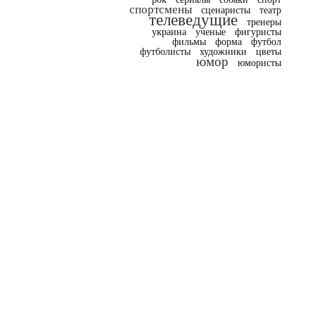
спортсмены
сценаристы
театр
телеведущие
тренеры
украина
ученые
фигуристы
фильмы
форма
футбол
футболисты
художники
цветы
юмор
юмористы