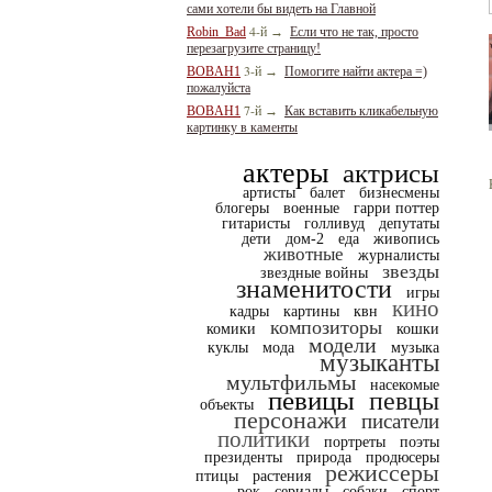
сами хотели бы видеть на Главной
4-й
Robin_Bad
→
Если что не так, просто
перезагрузите страницу!
3-й
BOBAH1
→
Помогите найти актера =)
пожалуйста
7-й
BOBAH1
→
Как вставить кликабельную
картинку в каменты
актеры
актрисы
артисты
балет
бизнесмены
блогеры
военные
гарри поттер
гитаристы
голливуд
депутаты
дети
дом-2
еда
живопись
животные
журналисты
звезды
звездные войны
знаменитости
игры
кино
кадры
картины
квн
композиторы
комики
кошки
модели
куклы
мода
музыка
музыканты
мультфильмы
насекомые
певицы
певцы
объекты
персонажи
писатели
политики
портреты
поэты
президенты
природа
продюсеры
режиссеры
птицы
растения
рок
сериалы
собаки
спорт