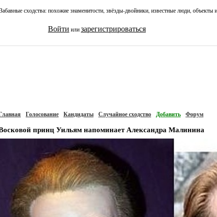
Забавные сходства: похожие знаменитости, звёзды-двойники, известные люди, объекты 
Войти
зарегистрироваться
или
Главная
Голосование
Кандидаты
Случайное сходство
Добавить
Форум
Восковой принц Уильям напоминает Александра Малинина