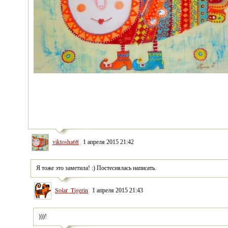
viktosha68
1 апреля 2015 21:42
Я тоже это заметила! :) Постеснялась написать.
Solar_Tigerin
1 апреля 2015 21:43
)))!