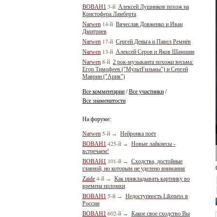
3-й
BOBAH1
Алексей Лушников похож на
Кристофера Ламберта
14-й
Narwen
Вячеслав Довженко и Иван
Дмитриев
17-й
Narwen
Сергей Деньга и Павел Ремнёв
13-й
Narwen
Алексей Серов и Яков Шамшин
8-й
Narwen
2 рок-музыканта похожи весьма:
Егор Тимофеев ("МультFильмы") и Сергей
Маврин ("Ария")
Все комментарии
Все участники
/
/
Все знаменитости
На форуме:
5-й
Narwen
→
Нейронка поёт
425-й
BOBAH1
→
Новые лайкнесы -
встречаем!
101-й
BOBAH1
→
Сходства, достойные
главной, но которым не уделено внимания
4-й
Zaide
→
Как прикладывать картинку во
времена поломки
5-й
BOBAH1
→
Недоступность Likeness в
России
602-й
BOBAH1
→
Какое свое сходство Вы