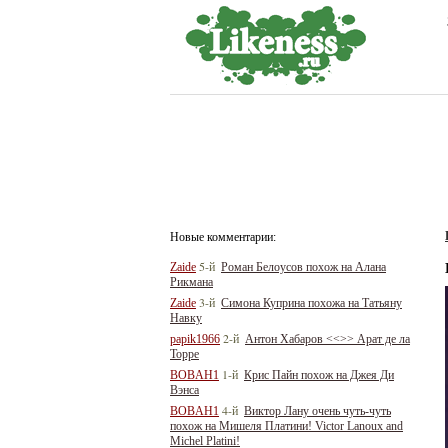
Новые комментарии:
5-й
Zaide
Роман Белоусов похож на Алана
Рикмана
3-й
Zaide
Симона Куприна похожа на Татьяну
Навку
2-й
papik1966
Антон Хабаров <<>> Арат де ла
Торре
1-й
BOBAH1
Крис Пайн похож на Джея Ди
Вэнса
4-й
BOBAH1
Виктор Лану очень чуть-чуть
похож на Мишеля Платини! Victor Lanoux and
Michel Platini!