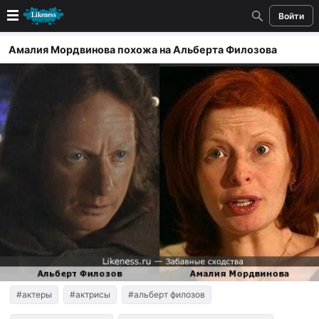
Войти
Новые
Амалия Мордвинова похожа на Альберта Филозова
Лучшие
Голосование
Кандидаты
Случайное сходство 👍
Создать сходство
Для публикации необходима авторизация
Поиск
#актеры
#актрисы
#альберт филозов