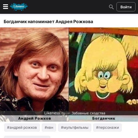
Войти
Новые
Богданчик напоминает Андрея Рожкова
Лучшие
Голосование
Кандидаты
Случайное сходство 👍
Создать сходство
Для публикации необходима авторизация
Поиск
#андрей рожков
#квн
#мультфильмы
#персонажи