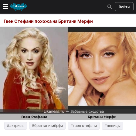
Войти
Новые
Гвен Стефани похожа на Британи Мерфи
Лучшие
Голосование
Кандидаты
Случайное сходство 👍
Создать сходство
Для публикации необходима авторизация
Поиск
#актрисы
#бриттани мёрфи
#гвен стефани
#певицы