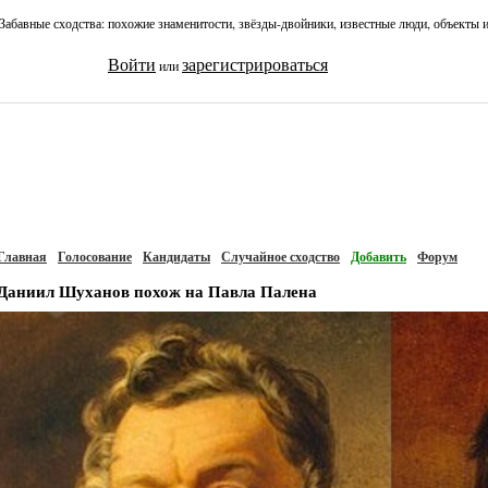
Забавные сходства: похожие знаменитости, звёзды-двойники, известные люди, объекты 
Войти
зарегистрироваться
или
Главная
Голосование
Кандидаты
Случайное сходство
Добавить
Форум
Даниил Шуханов похож на Павла Палена