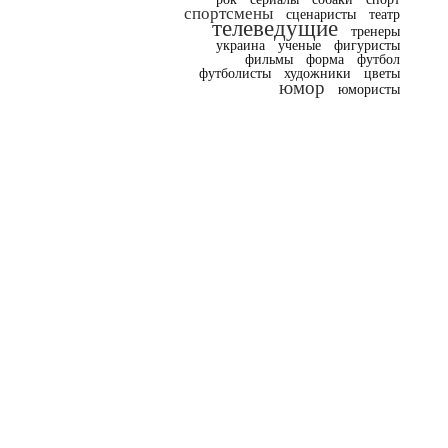
спортсмены
сценаристы
театр
телеведущие
тренеры
украина
ученые
фигуристы
фильмы
форма
футбол
футболисты
художники
цветы
юмор
юмористы