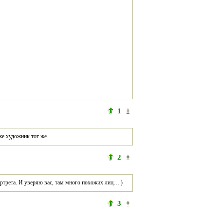
1
#
же художник тот же.
2
#
ортрета. И уверяю вас, там много похожих лиц… )
3
#