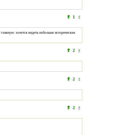
1
#
т главную: хочется видеть побольше исторических 
2
#
2
#
2
#