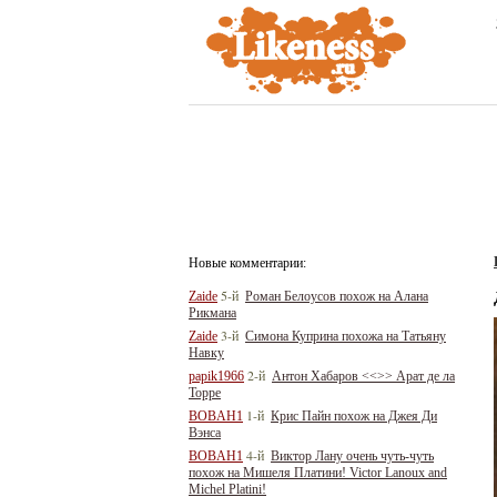
Новые комментарии:
5-й
Zaide
Роман Белоусов похож на Алана
Рикмана
3-й
Zaide
Симона Куприна похожа на Татьяну
Навку
2-й
papik1966
Антон Хабаров <<>> Арат де ла
Торре
1-й
BOBAH1
Крис Пайн похож на Джея Ди
Вэнса
4-й
BOBAH1
Виктор Лану очень чуть-чуть
похож на Мишеля Платини! Victor Lanoux and
Michel Platini!