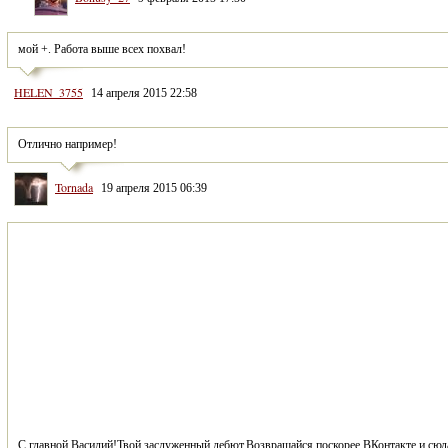
мой +. Работа выше всех похвал!
HELEN_3755
14 апреля 2015 22:58
Отлично например!
Tornada
19 апреля 2015 06:39
С главной,Василий!Твой заслуженный дебют.Возвращайся поскорее ВКонтакте и сюда