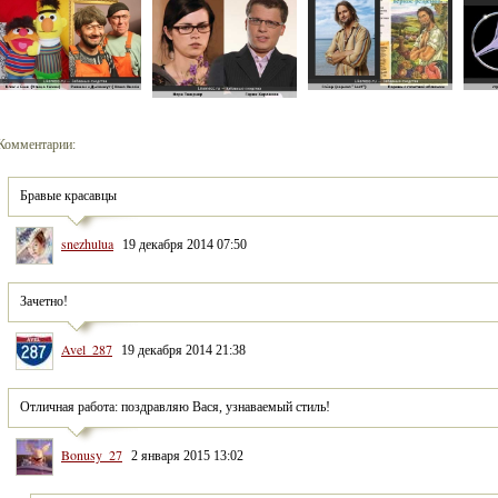
Комментарии:
Бравые красавцы
snezhulua
19 декабря 2014 07:50
Зачетно!
Avel_287
19 декабря 2014 21:38
Отличная работа: поздравляю Вася, узнаваемый стиль!
Bonusy_27
2 января 2015 13:02