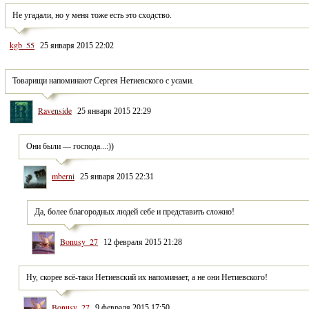
Не угадали, но у меня тоже есть это сходство.
kgb_55
25 января 2015 22:02
Товарищи напоминают Сергея Нетиевского с усами.
Ravenside
25 января 2015 22:29
Они были — господа...:))
mberni
25 января 2015 22:31
Да, более благородных людей себе и представить сложно!
Bonusy_27
12 февраля 2015 21:28
Ну, скорее всё-таки Нетиевский их напоминает, а не они Нетиевского!
Bonusy_27
9 февраля 2015 17:50