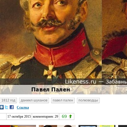
1812 год
даниил шуханов
павел пален
полководцы
Ссылка
69
17 октября 2015
комментариев:
29