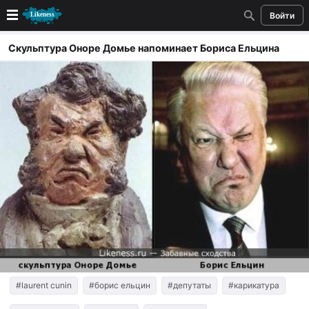
Войти
Новые
Скульптура Оноре Домье напоминает Бориса Ельцина
Лучшие
Голосование
Кандидаты
Случайное сходство 👍
Создать сходство
Для публикации необходима авторизация
Поиск
#laurent cunin
#борис ельцин
#депутаты
#карикатура