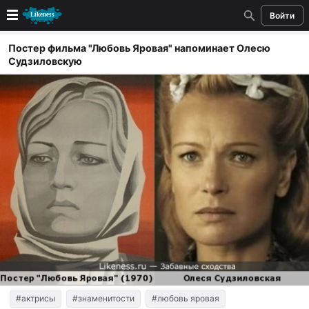
Войти
Новые
Постер фильма "Любовь Яровая" напоминает Олесю
Судзиловскую
Лучшие
Голосование
Кандидаты
Случайное сходство 👍
Создать сходство
Для публикации необходима авторизация
Поиск
#актрисы
#знаменитости
#любовь яровая