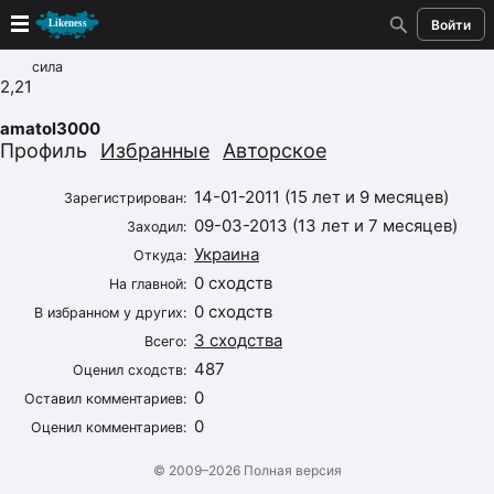
Войти
сила
Новые
2,21
amatol3000
Лучшие
Профиль
Избранные
Авторское
Голосование
14-01-2011 (15 лет и 9 месяцев)
Зарегистрирован:
09-03-2013 (13 лет и 7 месяцев)
Заходил:
Кандидаты
Украина
Откуда:
0 сходств
На главной:
Случайное сходство 👍
0 сходств
В избранном у других:
3 сходства
Всего:
Создать сходство
487
Оценил сходств:
0
Для публикации необходима авторизация
Оставил комментариев:
0
Оценил комментариев:
Поиск
© 2009–2026
Полная версия