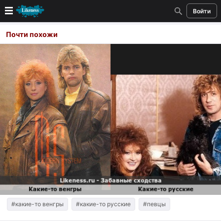
Войти
Новые
Почти похожи
Лучшие
Голосование
Кандидаты
Случайное сходство 👍
Создать сходство
Для публикации необходима авторизация
Поиск
#какие-то венгры
#какие-то русские
#певцы