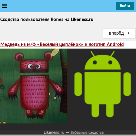
Войти
Сходства пользователя Rones
Новые
на Likeness.ru
вперёд →
Лучшие
Медведь из м/ф «Весёлый цыплёнок» и логотип Android
Голосование
Кандидаты
Случайное сходство 👍
Создать сходство
Для публикации необходима авторизация
Поиск