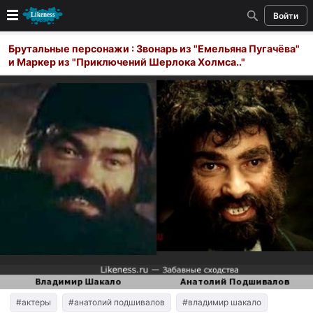
Войти
Новые
Брутальные персонажи : Звонарь из "Емельяна Пугачёва"
и Маркер из "Приключений Шерлока Холмса.."
Лучшие
Голосование
Кандидаты
Случайное сходство 👍
Создать сходство
Для публикации необходима авторизация
Поиск
#актеры
#анатолий подшивалов
#владимир шакало