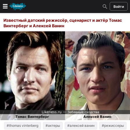
Войти
Новые
Известный датский режиссёр, сценарист и актёр Томас
Винтерберг и Алексей Ванин
Лучшие
Голосование
Кандидаты
Случайное сходство 👍
Создать сходство
Для публикации необходима авторизация
Поиск
#thomas vinterberg
#актеры
#алексей ванин
#режиссеры