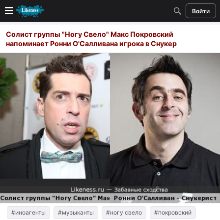
Войти
Новые
Солист группы "Ногу Свело" Макс Покровский
напоминает Ронни О'Салливана игрока в Снукер
Лучшие
Голосование
Кандидаты
Случайное сходство 👍
Создать сходство
Для публикации необходима авторизация
Поиск
#иноагенты
#музыканты
#ногу свело
#покровский