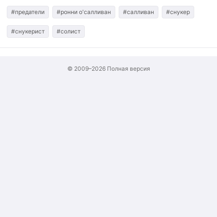
#предатели
#ронни о'салливан
#салливан
#снукер
#снукерист
#солист
© 2009–2026
Полная версия