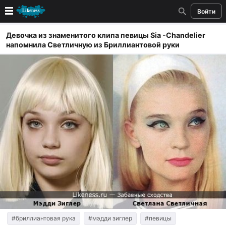
Войти
Новые
Девочка из знаменитого клипа певицы Sia -Chandelier
напомнила Светличную из Бриллиантовой руки
Лучшие
Голосование
Кандидаты
Случайное сходство 👍
Создать сходство
Для публикации необходима авторизация
Поиск
#бриллиантовая рука
#мэдди зиглер
#певицы